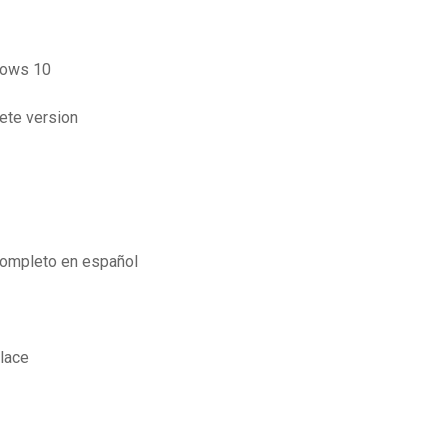
ndows 10
ete version
completo en español
place