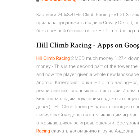
Картинки 240x320.Hill Climb Racing - v1.21.3 -
призвана продолжить подвиги Gravity Defied, 
бесконечный бензин в игре Hill Climb Racing на
Hill Climb Racing - Apps on Goog
Hill
Climb
Racing
2 MOD much money 1.27.4 downlo
money - This is the second part of the tower th
and now the player given a whole new landscap
Android. Категория: Гонки. Hill Climb Racing
реалистичных гоночных игр в истории! И вам 
Биллом, молодым подающим надежды гонщик
денег)… Hill Climb Racing – захватывающая го
физической моделью и затягивающим игровымH
открывающихся за игровые деньги. Все уров
Racing
скачать взломанную игру на Андроид