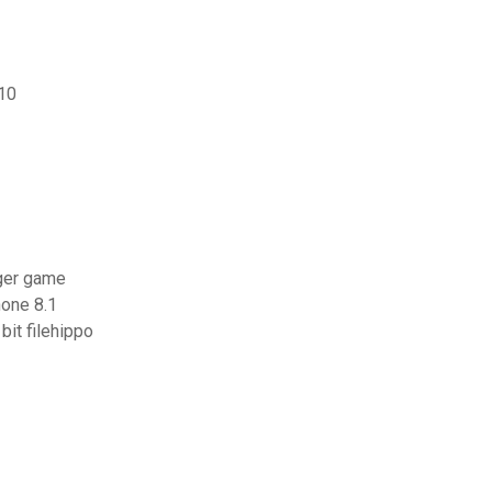
10
rger game
hone 8.1
it filehippo