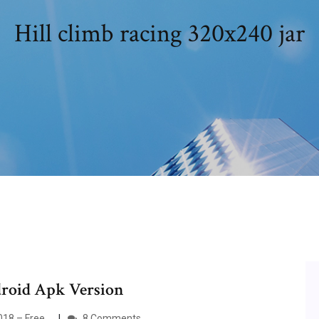
Hill climb racing 320x240 jar
roid Apk Version
018 – Free…
8 Comments