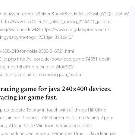
bm=isch&source=univ&hl=en&sa=X&ved=0ahUKEwiLgY2QhL7kAhWk
 http://www.box10.eu/hill_climb_racing_320x240_jar.html
acing/9wzdncrdcwk8 https://www.craigdailypress.com/
abigydady/motogp_2013jar_320x240/
e-320x240-for-nokia-3500-216721.html
40-jar.php http://allcore.de/download-game-94051-death-
games-hill-climb-racing-jar-240x320/
load-game-hill-climb-racing-java_16.html
 racing game for java 240x400 devices.
acing jar game fast.
up to date To stay in touch with all things Hill Climb
r join our Discord. Télécharger Hill Climb Racing 2 pour
Racing 2 Pour PC de Windows Version complète
ous parlons des jeux ou même des films ... Java Manuals