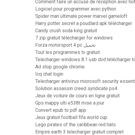
Comment faire un accusé de réception avec ho
Logiciel pour programmer avec python
Spider man ultimate power marvel gameloft
Harry potter secret a poudlard apk télécharger
Candy crush soda king gratuit
7 zip gratuit télécharger for windows
Forza motorsport 4 pc تحميل
Tout les programmes tv gratuit
Telecharger windows 8.1 usb dvd télécharger t
Ad stop google chrome
Icq chat login
Telecharger antivirus microsoft security essent
Solution assassin creed syndicate ps4
Jeux de voiture de cours en ligne gratuit
Gps mappy ulti e538t mise a jour
Convert epub to pdf app
Jeux gratuit football fifa world cup
Lego pirates of the caribbean red hats
Empire earth 3 telecharger gratuit complet