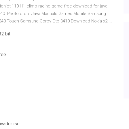
jet 110 Hill climb racing game free download for java
0x240. Photo crop. Java Manuals Games Mobile Samsung
40 Touch Samsung Corby Gtb 3410 Download Nokia x2 ...
32 bit
ree
ivador iso