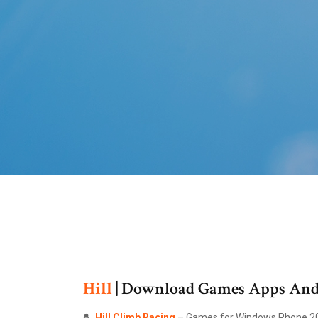
Hill
| Download Games Apps And
Hill
Climb
Racing
– Games for Windows Phone 2