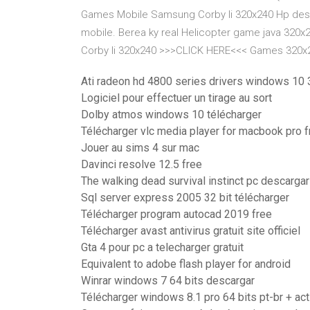
Games Mobile Samsung Corby Ii 320x240 Hp design
mobile. Berea ky real Helicopter game java 32
Corby Ii 320x240 >>>CLICK HERE<<< Games 320x2
Ati radeon hd 4800 series drivers windows 10 
Logiciel pour effectuer un tirage au sort
Dolby atmos windows 10 télécharger
Télécharger vlc media player for macbook pro f
Jouer au sims 4 sur mac
Davinci resolve 12.5 free
The walking dead survival instinct pc descargar
Sql server express 2005 32 bit télécharger
Télécharger program autocad 2019 free
Télécharger avast antivirus gratuit site officiel
Gta 4 pour pc a telecharger gratuit
Equivalent to adobe flash player for android
Winrar windows 7 64 bits descargar
Télécharger windows 8.1 pro 64 bits pt-br + act