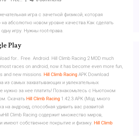
 замечательная игра с зачетной физикой, которая
но на абсолютно новом уровне качества.Как сделать
 одну игру. Нужны root-права.
le Play
ad for… Free. Android. Hill Climb Racing 2 MOD much
e most races on android, now it has become even more fun,
es and new missions.
Hill
Climb
Racing
APK Download
—одна из самых захватывающих и увлекательных
не нужно за нее платить! Познакомьтесь с Ньютоном
ом. Скачать
Hill
Climb
Racing
1.42.3 APK (Мод: много
нка на андроид, способная удивить вас развитой
ill Climb Racing содержит множество миров,
ни имеют собственное покрытие и физику.
Hill
Climb