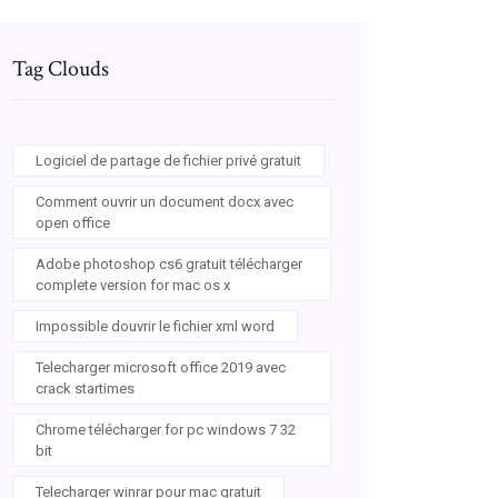
unEKHTAbBeAQsAQIZw
Tag Clouds
Logiciel de partage de fichier privé gratuit
Comment ouvrir un document docx avec
open office
Adobe photoshop cs6 gratuit télécharger
complete version for mac os x
Impossible douvrir le fichier xml word
Telecharger microsoft office 2019 avec
crack startimes
Chrome télécharger for pc windows 7 32
bit
Telecharger winrar pour mac gratuit