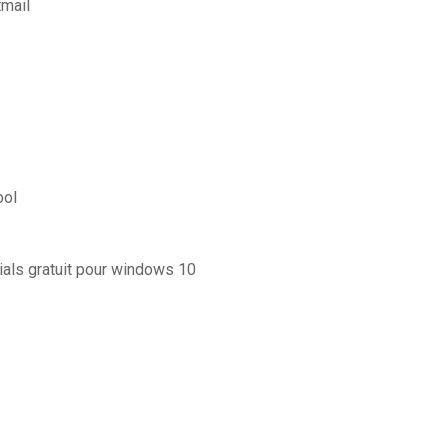
tmail
ool
ials gratuit pour windows 10