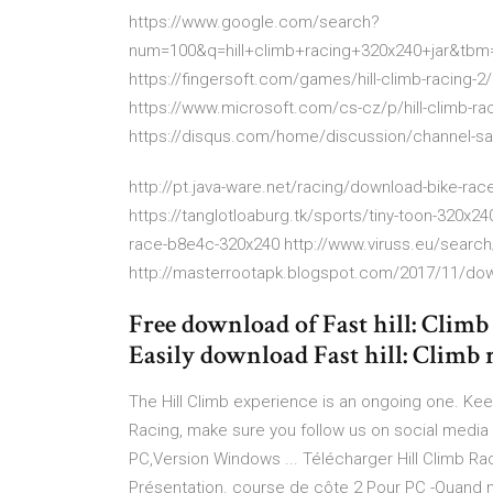
https://www.google.com/search?
num=100&q=hill+climb+racing+320x240+jar&t
https://fingersoft.com/games/hill-climb-racing-2/
https://www.microsoft.com/cs-cz/p/hill-climb-r
https://disqus.com/home/discussion/channel-s
http://pt.java-ware.net/racing/download-bike-rac
https://tanglotloaburg.tk/sports/tiny-toon-320x2
race-b8e4c-320x240 http://www.viruss.eu/search/
http://masterrootapk.blogspot.com/2017/11/down
Free download of Fast hill: Climb
Easily download Fast hill: Climb r
The Hill Climb experience is an ongoing one. Keep 
Racing, make sure you follow us on social media o
PC,Version Windows ... Télécharger Hill Climb 
Présentation. course de côte 2 Pour PC -Quand n